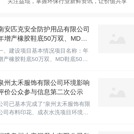
关注益琨，掌握环保行业新鲜资讯，让价值共享
南安匹克安全防护用品有限公司
年增产橡胶鞋底50万双、MD鞋
底50万双、组合鞋底20万双、安
一、建设项目基本情况项目名称：年
全鞋50万双项目环境影响评价公
增产橡胶鞋底50万双、MD鞋底50万
众参与第二次公示
双、组合鞋底20万双、安全鞋50万双
项目建设单位：南安匹克安全防护用
泉州太禾服饰有限公司环境影响
品有限公司建设地点：福建省南安市
评价公众参与信息第二次公示
康美镇梅元村鼎兴路7号（南安市体
育用品基地）建设性质：扩建建设规
公司已基本完成了“泉州太禾服饰有限
模：占地面积5129m2，总建筑面积
公司布料印花、成衣水洗项目环境影
54882.37m2生产规模：年总产橡胶
响评价”环评编写工作，即将报送生态
鞋底50万双、MD鞋底50万双、组合
环境主管部门审批，根据《中华人民